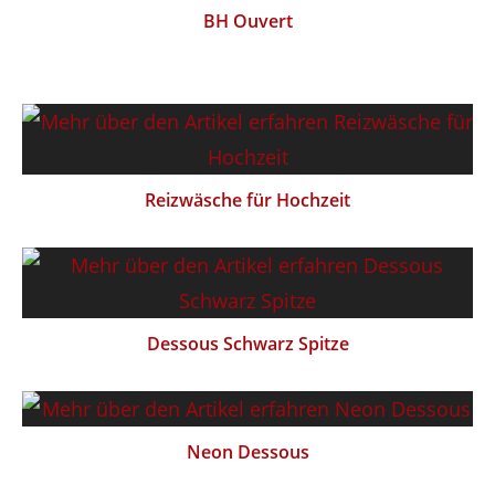
BH Ouvert
Reizwäsche für Hochzeit
Dessous Schwarz Spitze
Neon Dessous