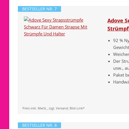
BESTSELLER NR. 7
Adove S
Strümpf
92 % Nyl
Gewicht
Weicher 
Der Str
usw., au
Paket be
Handwä
Preis inkl. MwSt., zzgl. Versand; Bild-Link*
BESTSELLER NR. 8