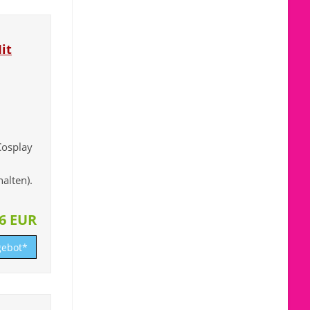
it
Cosplay
alten).
26 EUR
ebot*