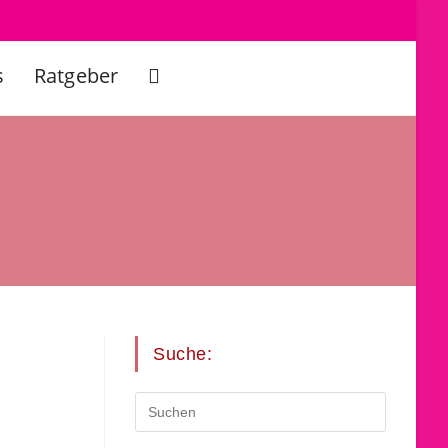
s
Ratgeber
Website-
Suche
umschalten
Suche: