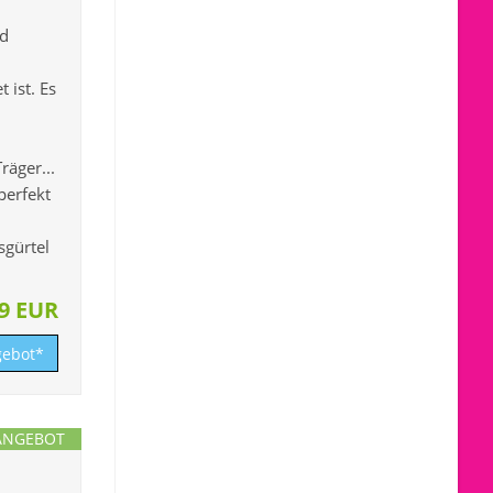
nd
 ist. Es
räger...
perfekt
sgürtel
99 EUR
ebot*
ANGEBOT