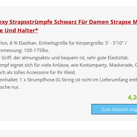
exy Strapsstrümpfe Schwarz Für Damen Strapse M
e Und Halter*
on, 8 % Elasthan. Einheitsgröße für Körpergröße: 5' - 5'10" /
smessung: 100-175lbs.
Griff, der atmungsaktiv und bequem ist, sehr gute Elastizität.
umpf eignet sich für viele Anlässe, wie Kostümparty, Maskerade, 
ch als tolles Accessoire für Ihr Kleid.
inhaltet: 1 x Strumpfhose (G-String ist nicht im Lieferumfang enth
sche nur.
4,
Zum Amazon Ang