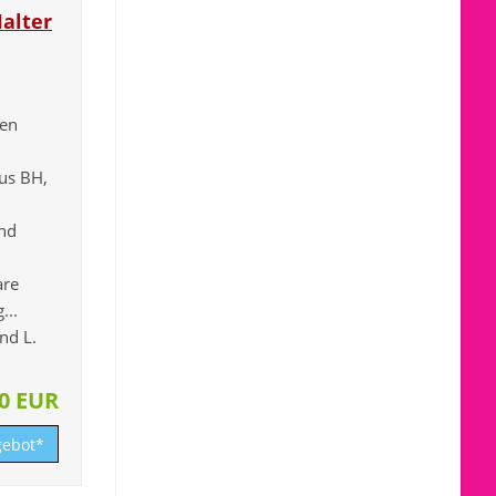
Halter
men
aus BH,
nd
are
...
nd L.
30 EUR
ebot*