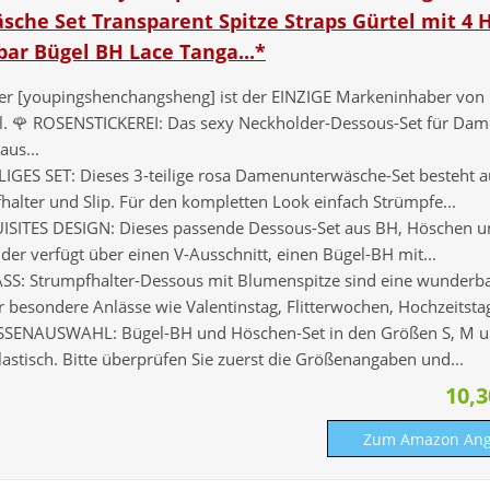
che Set Transparent Spitze Straps Gürtel mit 4 
bar Bügel BH Lace Tanga...*
er [youpingshenchangsheng] ist der EINZIGE Markeninhaber von
. 🌹 ROSENSTICKEREI: Das sexy Neckholder-Dessous-Set für Da
aus...
ILIGES SET: Dieses 3-teilige rosa Damenunterwäsche-Set besteht 
halter und Slip. Für den kompletten Look einfach Strümpfe...
ISITES DESIGN: Dieses passende Dessous-Set aus BH, Höschen u
der verfügt über einen V-Ausschnitt, einen Bügel-BH mit...
SS: Strumpfhalter-Dessous mit Blumenspitze sind eine wunderb
r besondere Anlässe wie Valentinstag, Flitterwochen, Hochzeitstag
SENAUSWAHL: Bügel-BH und Höschen-Set in den Größen S, M u
lastisch. Bitte überprüfen Sie zuerst die Größenangaben und...
10,
Zum Amazon Ang