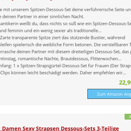
e mit unserem Spitzen-Dessous-Set deine verführerische Seite u
 deinen Partner in einer sinnlichen Nacht.
ntikerin weißt du, dass nichts so süß wie ein Spitzen-Dessous-Set
 und feminin und ein wenig sexier als traditionelle...
 Zarte transparente Spitze ziert das stützende Bustier, während
leifen spielerisch die weibliche Form betonen. Die verstellbaren T
errasche deinen Partner mit diesem dreiteiligen Dessous-Set, das 
entinstag, romantische Nächte, Brautdessous, Flitterwochen...
mfang: 1 x Spitzen-Strapsgürtel-Dessous-Set für Frauen (Der Strap
 Clips können leicht beschädigt werden. Daher empfehlen wir...
22,
Zum Amazon Ang
 Damen Sexy Strapsen Dessous-Sets 3-Teilige