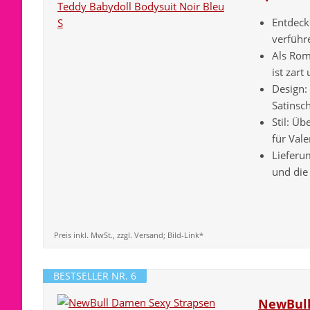
Entdeck
verführe
Als Roma
ist zart
Design:
Satinsch
Stil: Üb
für Val
Lieferu
und die
Preis inkl. MwSt., zzgl. Versand; Bild-Link*
BESTSELLER NR. 6
NewBull