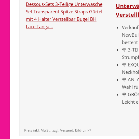
Unterwäs
Verstell
Verkäuf
NewBull
besteht 
🌹 3-TE
Strumpf
🌹 EXQU
Neckhol
🌹 ANLA
Wahl fü
🌹 GRÖS
Leicht e
Preis inkl. MwSt., zzgl. Versand; Bild-Link*