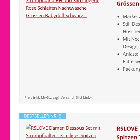
Grössen 
Marke: 
Stil: D
Höschen 
Mit Nec
Design,
Anlass:
Flitter
Packung
Preis inkl. MwSt., zzgl. Versand; Bild-Link*
BESTSELLER NR. 5
RSLOVE 
Spitzen 