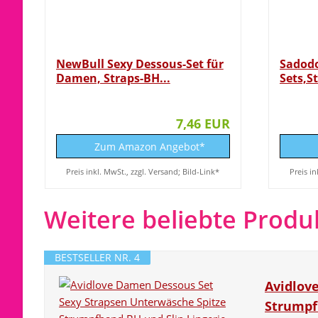
NewBull Sexy Dessous-Set für
Sadodo
Damen, Straps-BH...
Sets,S
mit...
7,46 EUR
Zum Amazon Angebot*
Preis inkl. MwSt., zzgl. Versand; Bild-Link*
Preis in
Weitere beliebte Produ
BESTSELLER NR. 4
Avidlov
Strumpf