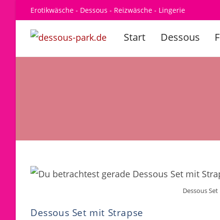
Zum
Erotikwäsche - Dessous - Reizwäsche - Lingerie
Inhalt
springen
Start
Dessous
Dessous Set 
Dessous Set mit Strapse