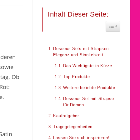
Inhalt Dieser Seite:
Toggle Table 
Dessous Sets mit Strapsen:
Eleganz und Sinnlichkeit
nderen
 sowie
Das Wichtigste in Kürze
ltag. Ob
Top-Produkte
Rot:
Weitere beliebte Produkte
e.
Dessous Set mit Strapse
für Damen
Kaufratgeber
Tragegelegenheiten
Satin
Lassen Sie sich inspirieren!