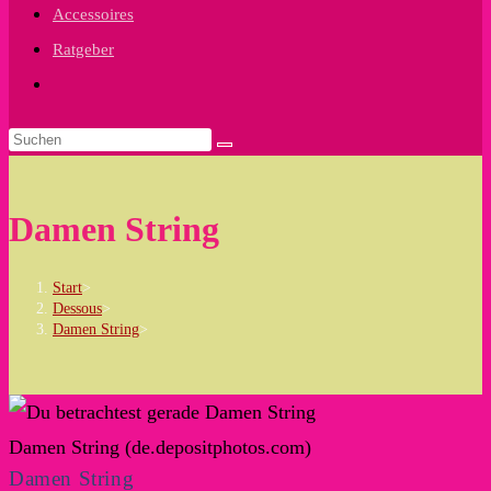
Accessoires
Ratgeber
Website-
Suche
umschalten
Damen String
Start
>
Dessous
>
Damen String
>
Damen String (de.depositphotos.com)
Damen String