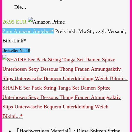
Die...
26,95 EUR
Zum Amazon Angebot*
Preis inkl. MwSt., zzgl. Versand;
Bild-Link*
Bestseller Nr. 10
SHAINE 5er Pack String Tanga Set Damen Spitze
Unterhosen Sexy Dessous Thong Frauen Atmungsaktiv
Slips Unterwäsche Bequem Unterkleidung Weich
Bikini...*
【Hochwertiges Material】: Diese Spitzen String