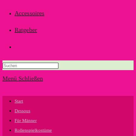
Accessoires
Ratgeber
Website-
Suche
Menü
Schließen
umschalten
Start
Dessous
Für Männer
Rollenspielkostüme