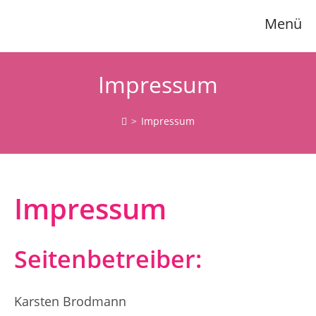
Zum
Menü
Inhalt
springen
Impressum
>
Impressum
Impressum
Seitenbetreiber:
Karsten Brodmann