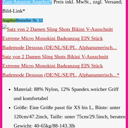
Zum Amazon Angebot*
Preis inkl. MwSt., zzgl. Versand;
Bild-Link*
Angebot
Bestseller Nr. 12
Satz von 2 Damen Sling Shots Bikini V-Ausschnitt
Extreme Micro Monokini Badeanzug EIN Stück
Bademode Dessous (DE/NL/SE/PL, Alphanumerisch...*
Material: 88% Nylon, 12% Spandex.weicher Griff
und komfortabel
Größe: Eine Größe passt für XS bis L, Büste: unter
120cm/47.2inch, Taille: unter 75cm/29.5inch, beraten
Gewicht: 40-65kg/88-143.3lb