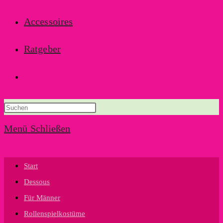
Accessoires
Ratgeber
Website-
Suche
Menü
Schließen
umschalten
Start
Dessous
Für Männer
Rollenspielkostüme