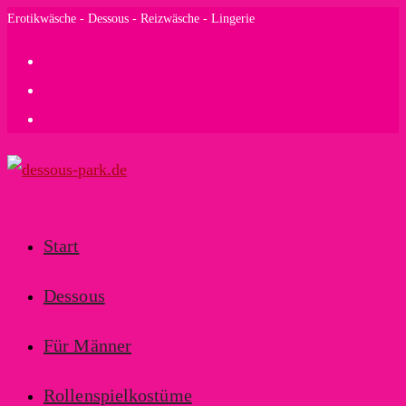
Zum
Erotikwäsche - Dessous - Reizwäsche - Lingerie
Inhalt
springen
Start
Dessous
Für Männer
Rollenspielkostüme