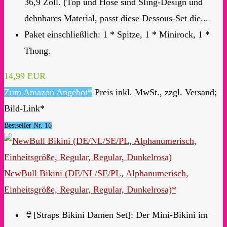
36,9 Zoll. (Top und Hose sind Sling-Design und
dehnbares Material, passt diese Dessous-Set die...
Paket einschließlich: 1 * Spitze, 1 * Minirock, 1 *
Thong.
14,99 EUR
Zum Amazon Angebot*
Preis inkl. MwSt., zzgl. Versand;
Bild-Link*
Bestseller Nr. 16
NewBull Bikini (DE/NL/SE/PL, Alphanumerisch,
Einheitsgröße, Regular, Regular, Dunkelrosa)*
👙[Straps Bikini Damen Set]: Der Mini-Bikini im