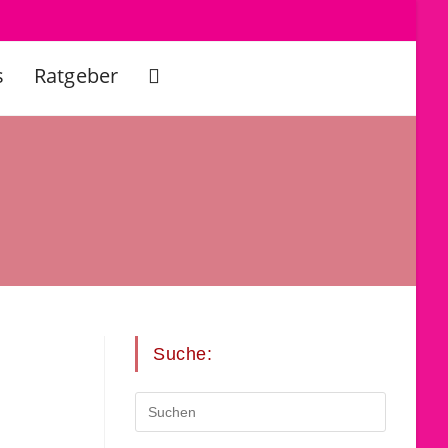
s
Ratgeber
Website-
Suche
umschalten
Suche: