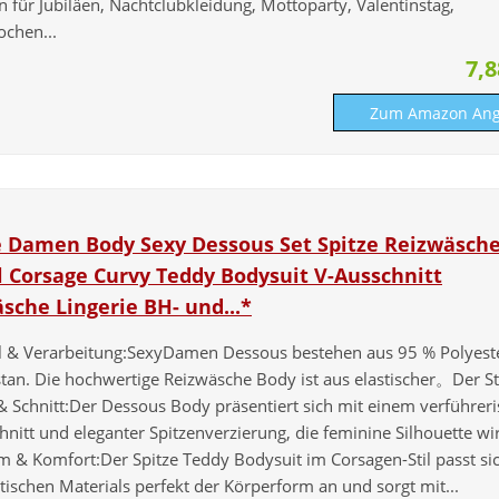
n für Jubiläen, Nachtclubkleidung, Mottoparty, Valentinstag,
ochen...
7,
Zum Amazon Ang
e Damen Body Sexy Dessous Set Spitze Reizwäsch
l Corsage Curvy Teddy Bodysuit V-Ausschnitt
sche Lingerie BH- und...*
l & Verarbeitung:SexyDamen Dessous bestehen aus 95 % Polyest
tan. Die hochwertige Reizwäsche Body ist aus elastischer。Der Stof
& Schnitt:Der Dessous Body präsentiert sich mit einem verführer
nitt und eleganter Spitzenverzierung, die feminine Silhouette wir
m & Komfort:Der Spitze Teddy Bodysuit im Corsagen-Stil passt si
tischen Materials perfekt der Körperform an und sorgt mit...