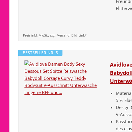
Freundi
Flitterw
Preis inkl. MwSt., zzgl. Versand; Bild-Link*
BESTSELLER NR. 5
Avidlov
Babydol
Unterwä
Materia
5 % Elas
Design 
V-Aussch
Passfor
des elas