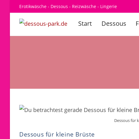
Zum
Erotikwäsche - Dessous - Reizwäsche - Lingerie
Inhalt
springen
Start
Dessous
Dessous für 
Dessous für kleine Brüste