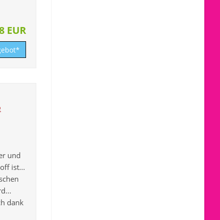
88 EUR
ebot*
e
er und
f ist...
ischen
d...
ch dank