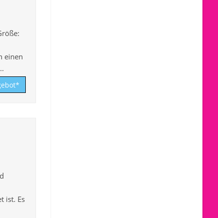
.
Größe:
n einen
..
ebot*
nd
 ist. Es