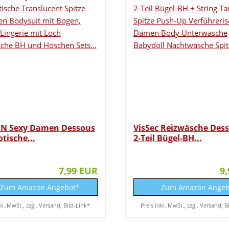
N Sexy Damen Dessous
VisSec Reizwäsche Dess
otische...
2-Teil Bügel-BH...
7,99 EUR
9
Zum Amazon Angebot*
Zum Amazon Angeb
kl. MwSt., zzgl. Versand; Bild-Link*
Preis inkl. MwSt., zzgl. Versand; B