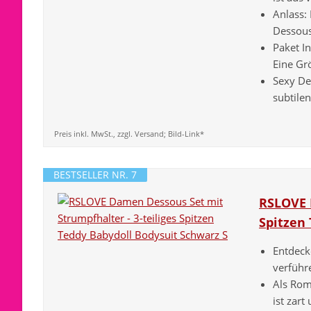
Anlass: 
Dessous
Paket I
Eine Grö
Sexy De
subtilen
Preis inkl. MwSt., zzgl. Versand; Bild-Link*
BESTSELLER NR. 7
RSLOVE 
Spitzen
Entdeck
verführe
Als Roma
ist zart