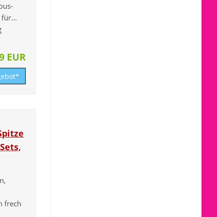
ous-
ür...
g
99 EUR
ebot*
Spitze
Sets,
n,
n frech