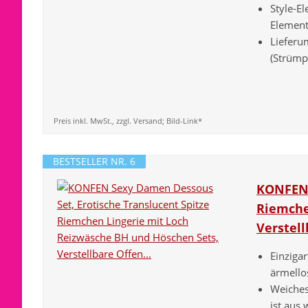
Style-E
Element
Lieferu
(Strümpf
Preis inkl. MwSt., zzgl. Versand; Bild-Link*
BESTSELLER NR. 6
KONFEN 
Riemche
Verstell
Einzigar
ärmellos
Weiches
ist aus 