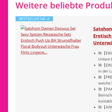
Weitere beliebte Produ
BESTSELLER NR. 4
Satohom
Erotisch
Unterwäs
🌺【EINH
Untere 
🌺【EIN
in der 
🌺【PREM
weiche 
🌺【PAKE
Beinsch
kontakti
🌺【ANW