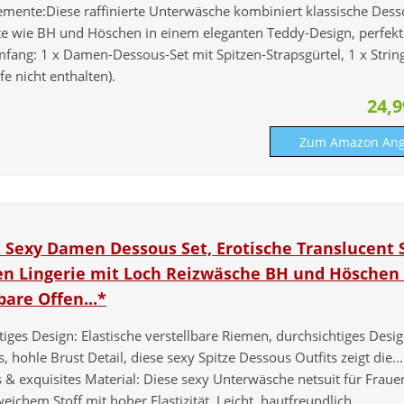
lemente:Diese raffinierte Unterwäsche kombiniert klassische Dess
e wie BH und Höschen in einem eleganten Teddy-Design, perfekt f
mfang: 1 x Damen-Dessous-Set mit Spitzen-Strapsgürtel, 1 x Strin
e nicht enthalten).
24,
Zum Amazon Ang
Sexy Damen Dessous Set, Erotische Translucent 
n Lingerie mit Loch Reizwäsche BH und Höschen 
bare Offen...*
tiges Design: Elastische verstellbare Riemen, durchsichtiges Desig
, hohle Brust Detail, diese sexy Spitze Dessous Outfits zeigt die...
 & exquisites Material: Diese sexy Unterwäsche netsuit für Fraue
weichem Stoff mit hoher Elastizität. Leicht, hautfreundlich...