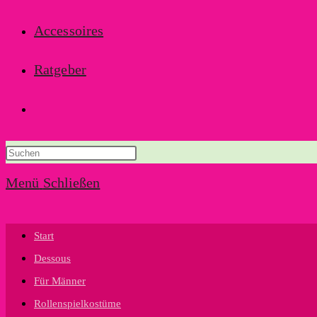
Accessoires
Ratgeber
Website-
Suche
Menü
Schließen
umschalten
Start
Dessous
Für Männer
Rollenspielkostüme