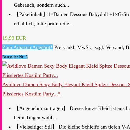
Gebrauch, sondern auch...
【Paketinhalt】1×Damen Dessous Babydoll +1×G-String
erhältlich, bitte prüfen Sie...
19,99 EUR
Zum Amazon Angebot*
Preis inkl. MwSt., zzgl. Versand; B
Bestseller Nr. 5
Avidlove Damen Sexy Body Elegant Kleid Spitze Dessous
Plissiertes Kostüm Party...*
【Angenehm zu tragen】 Dieses kurze Kleid ist aus hochw
beim Tragen wohl...
【Vielseitiger Stil】 Die kleine Schleife am tiefen V-A