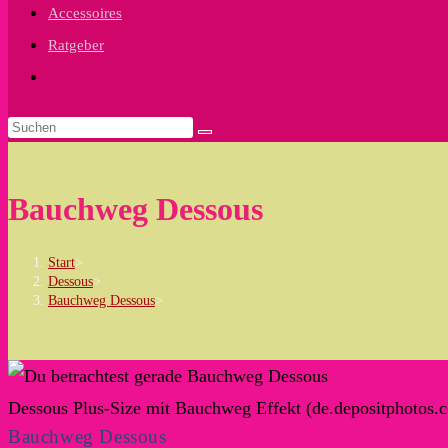
Accessoires
Ratgeber
Website-
Suche
umschalten
Bauchweg Dessous
Start
>
Dessous
>
Bauchweg Dessous
>
Dessous Plus-Size mit Bauchweg Effekt (de.depositphotos.
Bauchweg Dessous