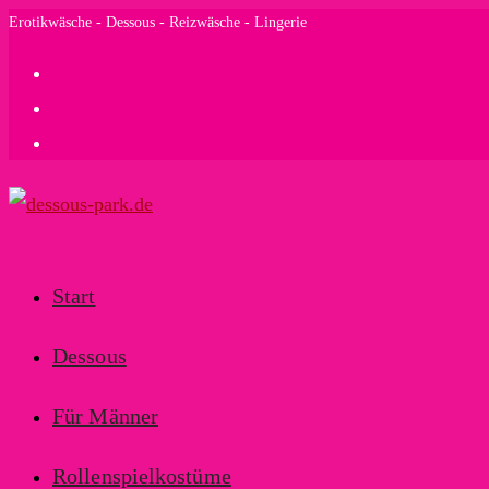
Zum
Erotikwäsche - Dessous - Reizwäsche - Lingerie
Inhalt
springen
Start
Dessous
Für Männer
Rollenspielkostüme