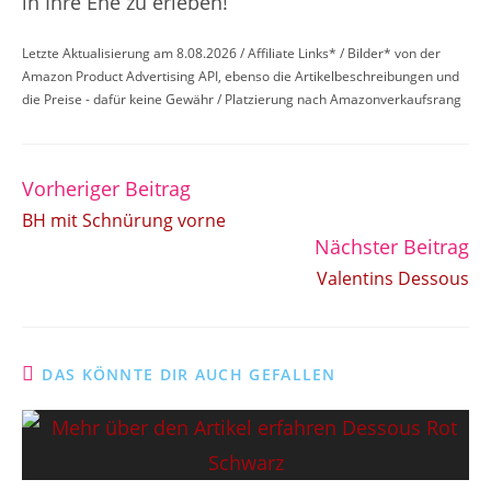
in Ihre Ehe zu erleben!
Letzte Aktualisierung am 8.08.2026 / Affiliate Links* / Bilder* von der
Amazon Product Advertising API, ebenso die Artikelbeschreibungen und
die Preise - dafür keine Gewähr / Platzierung nach Amazonverkaufsrang
Vorheriger Beitrag
Weitere
Artikel
BH mit Schnürung vorne
ansehen
Nächster Beitrag
Valentins Dessous
DAS KÖNNTE DIR AUCH GEFALLEN