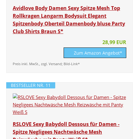
Avidlove Body Damen Sexy Spitze Mesh Top
Rollkragen Langarm Bodysuit Elegant
Spitzenbody Oberteil Damenbody bluse Party
Club Shirts Braun S*
28,99 EUR
Zum Amazon Angebot*
Preis inkl. MwSt., zzgl. Versand; Bild-Link*
BESTSELLER NR. 11
RSLOVE Sexy Babydoll Dessous für Damen -
Spitze Negligees Nachtwäsche Mesh