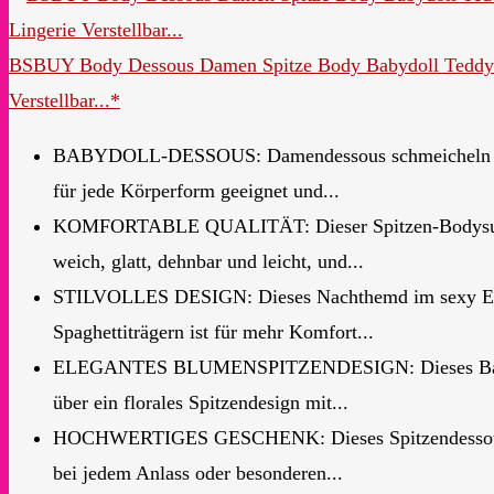
BSBUY Body Dessous Damen Spitze Body Babydoll Teddy B
Verstellbar...*
BABYDOLL-DESSOUS: Damendessous schmeicheln der B
für jede Körperform geeignet und...
KOMFORTABLE QUALITÄT: Dieser Spitzen-Bodysuit mit
weich, glatt, dehnbar und leicht, und...
STILVOLLES DESIGN: Dieses Nachthemd im sexy Einte
Spaghettiträgern ist für mehr Komfort...
ELEGANTES BLUMENSPITZENDESIGN: Dieses Babydoll-
über ein florales Spitzendesign mit...
HOCHWERTIGES GESCHENK: Dieses Spitzendessous-Set
bei jedem Anlass oder besonderen...