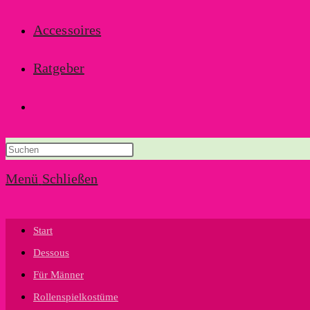
Accessoires
Ratgeber
Website-
Suche
Menü
Schließen
umschalten
Start
Dessous
Für Männer
Rollenspielkostüme