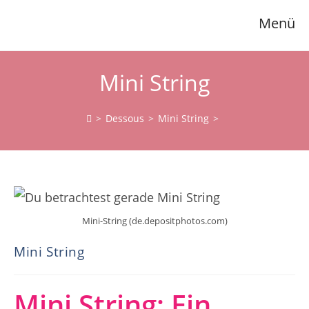
Zum
Menü
Inhalt
springen
Mini String
>
Dessous
>
Mini String
>
Mini-String (de.depositphotos.com)
Mini String
Mini String: Ein