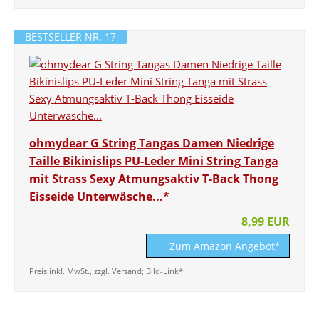
BESTSELLER NR. 17
ohmydear G String Tangas Damen Niedrige
Taille Bikinislips PU-Leder Mini String Tanga
mit Strass Sexy Atmungsaktiv T-Back Thong
Eisseide Unterwäsche...*
8,99 EUR
Zum Amazon Angebot*
Preis inkl. MwSt., zzgl. Versand; Bild-Link*