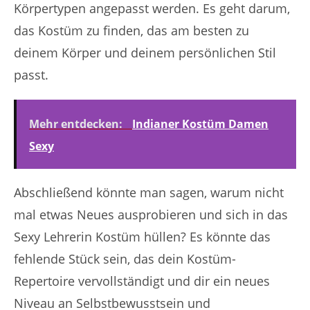
Körpertypen angepasst werden. Es geht darum,
das Kostüm zu finden, das am besten zu
deinem Körper und deinem persönlichen Stil
passt.
Mehr entdecken:
Indianer Kostüm Damen
Sexy
Abschließend könnte man sagen, warum nicht
mal etwas Neues ausprobieren und sich in das
Sexy Lehrerin Kostüm hüllen? Es könnte das
fehlende Stück sein, das dein Kostüm-
Repertoire vervollständigt und dir ein neues
Niveau an Selbstbewusstsein und