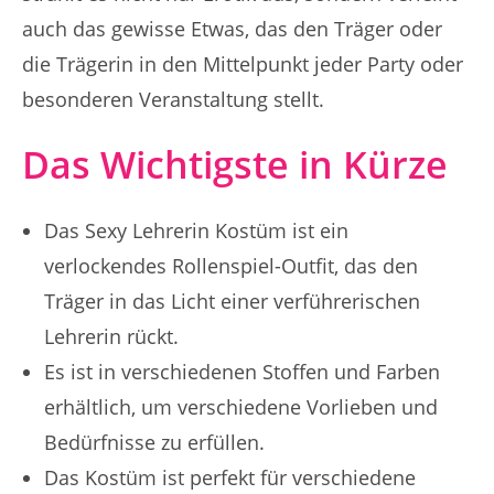
auch das gewisse Etwas, das den Träger oder
die Trägerin in den Mittelpunkt jeder Party oder
besonderen Veranstaltung stellt.
Das Wichtigste in Kürze
Das Sexy Lehrerin Kostüm ist ein
verlockendes Rollenspiel-Outfit, das den
Träger in das Licht einer verführerischen
Lehrerin rückt.
Es ist in verschiedenen Stoffen und Farben
erhältlich, um verschiedene Vorlieben und
Bedürfnisse zu erfüllen.
Das Kostüm ist perfekt für verschiedene