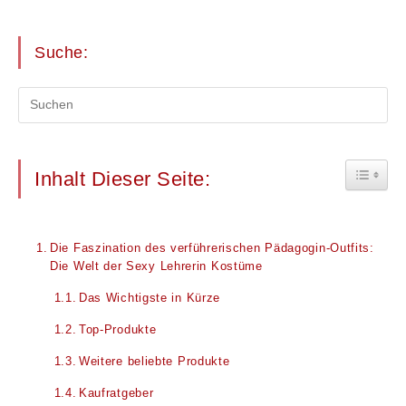
Suche:
Toggle 
Inhalt Dieser Seite:
Die Faszination des verführerischen Pädagogin-Outfits:
Die Welt der Sexy Lehrerin Kostüme
Das Wichtigste in Kürze
Top-Produkte
Weitere beliebte Produkte
Kaufratgeber