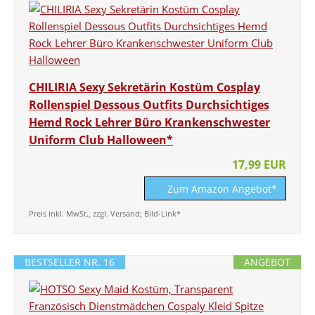
CHILIRIA Sexy Sekretärin Kostüm Cosplay
Rollenspiel Dessous Outfits Durchsichtiges
Hemd Rock Lehrer Büro Krankenschwester
Uniform Club Halloween*
17,99 EUR
Zum Amazon Angebot*
Preis inkl. MwSt., zzgl. Versand; Bild-Link*
BESTSELLER NR. 16
ANGEBOT