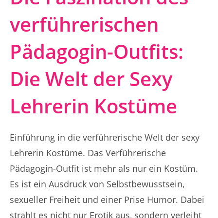
verführerischen
Pädagogin-Outfits:
Die Welt der Sexy
Lehrerin Kostüme
Einführung in die verführerische Welt der sexy
Lehrerin Kostüme. Das Verführerische
Pädagogin-Outfit ist mehr als nur ein Kostüm.
Es ist ein Ausdruck von Selbstbewusstsein,
sexueller Freiheit und einer Prise Humor. Dabei
strahlt es nicht nur Erotik aus, sondern verleiht