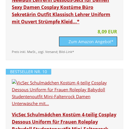
Sexy Damen Cosplay Kostüme Büro
Sekretärin Outfit Klassisch Lehrer Uniform
mit Ouvert Strümpfe Kleid...*
8,09 EUR
Zum Amazon Angebot*
Preis inkl. MwSt., zzgl. Versand; Bild-Link*
BESTSELLER NR. 10
VicSec Schulmädchen Kostüm 4-teilig Cosplay
Dessous Uniform für Frauen Roleplay
Babydoll Studentenoutfit Mini-Faltenrock