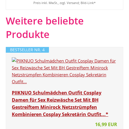
Preis inkl. MwSt., zzgl. Versand; Bild-Link*
Weitere beliebte
Produkte
BESTSELLER NR. 4
PIIKNUO Schulmädchen Outfit Cosplay
Damen für Sex Reizwäsche Set Mit BH
Gestreiftem Minirock Netzstrümpfen
Kombinieren Cosplay Sekretärin Outfit...*
16,99 EUR