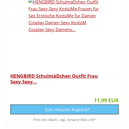
HENGBIRD SchulmäDchen Outfit Frau
Sexy,Sexy...
11,99 EUR
Zum Amazon Angebot*
Preis inkl. MwSt., zzgl. Versand; Bild-Link*