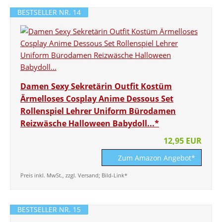
BESTSELLER NR. 14
Damen Sexy Sekretärin Outfit Kostüm
Ärmelloses Cosplay Anime Dessous Set
Rollenspiel Lehrer Uniform Bürodamen
Reizwäsche Halloween Babydoll...*
12,95 EUR
Zum Amazon Angebot*
Preis inkl. MwSt., zzgl. Versand; Bild-Link*
BESTSELLER NR. 15