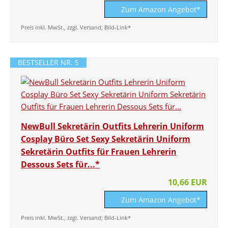
Zum Amazon Angebot*
Preis inkl. MwSt., zzgl. Versand; Bild-Link*
BESTSELLER NR. 5
NewBull Sekretärin Outfits Lehrerin Uniform
Cosplay Büro Set Sexy Sekretärin Uniform
Sekretärin Outfits für Frauen Lehrerin
Dessous Sets für...*
10,66 EUR
Zum Amazon Angebot*
Preis inkl. MwSt., zzgl. Versand; Bild-Link*