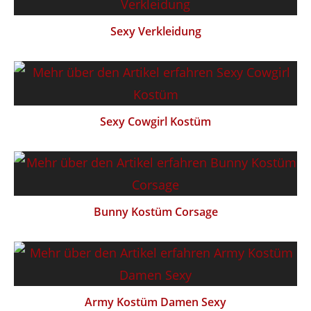
Sexy Verkleidung
Sexy Cowgirl Kostüm
Bunny Kostüm Corsage
Army Kostüm Damen Sexy