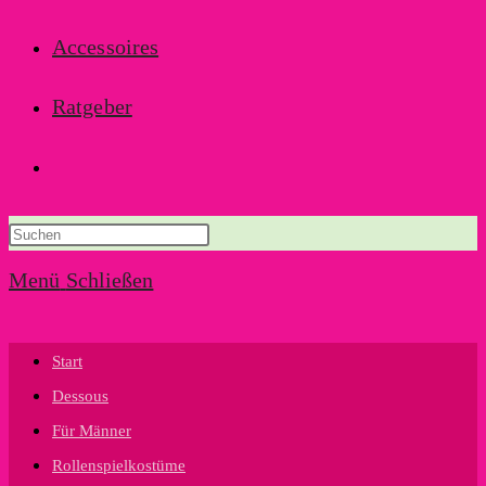
Accessoires
Ratgeber
Website-
Suche
Menü
Schließen
umschalten
Start
Dessous
Für Männer
Rollenspielkostüme