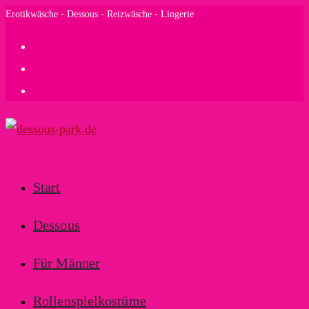
Zum
Erotikwäsche - Dessous - Reizwäsche - Lingerie
Inhalt
springen
Start
Dessous
Für Männer
Rollenspielkostüme