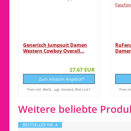
Generisch Jumpsuit Damen
RuFen
Western Cowboy Overall...
Damen 
27,67 EUR
Zum Amazon Angebot*
Preis inkl. MwSt., zzgl. Versand; Bild-Link*
Preis in
Weitere beliebte Produ
BESTSELLER NR. 4