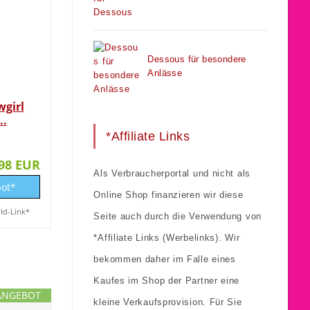
Dessous für besondere
Anlässe
girl
..
*Affiliate Links
,98 EUR
Als Verbraucherportal und nicht als
ot*
Online Shop finanzieren wir diese
ild-Link*
Seite auch durch die Verwendung von
*Affiliate Links (Werbelinks). Wir
bekommen daher im Falle eines
Kaufes im Shop der Partner eine
ANGEBOT
kleine Verkaufsprovision. Für Sie