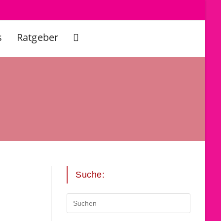
s
Ratgeber
Website-
Suche
umschalten
Suche: