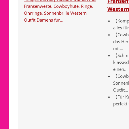
Fransen
Western 
【Komple
alles fü
【Cowbo
das Her
mit...
【Schmuc
klassis
einen...
【Cowboy
Sonnenb
Outfit...
【Für Ka
perfekt 