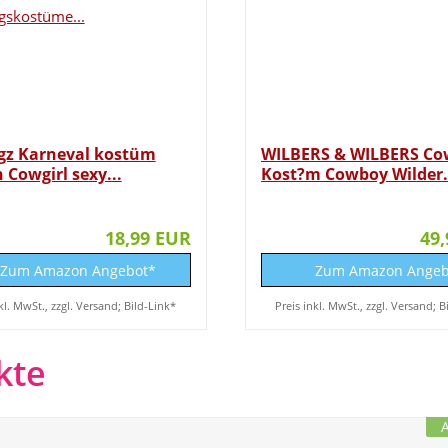
gz Karneval kostüm
WILBERS & WILBERS Cow
Cowgirl sexy...
Kost?m Cowboy Wilder.
18,99 EUR
49
Zum Amazon Angebot*
Zum Amazon Angeb
kl. MwSt., zzgl. Versand; Bild-Link*
Preis inkl. MwSt., zzgl. Versand; B
kte