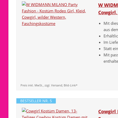
W WIDMA
Cowgirl
Mit die
aus dem
Erhältl
Im Lief
Statt ei
Mit pas
enthalt
Preis inkl. MwSt., zzgl. Versand; Bild-Link*
BESTSELLER NR. 5
Cowgirl