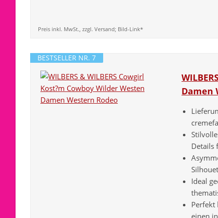
Preis inkl. MwSt., zzgl. Versand; Bild-Link*
BESTSELLER NR. 7
WILBERS
Damen 
Lieferu
cremefa
Stilvol
Details
Asymmet
Silhoue
Ideal g
themati
Perfekt
einen i