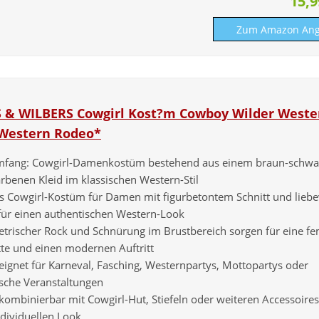
15,
Zum Amazon Ang
 & WILBERS Cowgirl Kost?m Cowboy Wilder Weste
Western Rodeo*
mfang: Cowgirl-Damenkostüm bestehend aus einem braun-schwa
rbenen Kleid im klassischen Western-Stil
les Cowgirl-Kostüm für Damen mit figurbetontem Schnitt und liebe
 für einen authentischen Western-Look
rischer Rock und Schnürung im Brustbereich sorgen für eine fe
tte und einen modernen Auftritt
eeignet für Karneval, Fasching, Westernpartys, Mottopartys oder
sche Veranstaltungen
 kombinierbar mit Cowgirl-Hut, Stiefeln oder weiteren Accessoires
ndividuellen Look