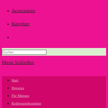
Accessoires
Ratgeber
Website-
Suche
Menü
Schließen
umschalten
Start
Dessous
Für Männer
Rollenspielkostüme