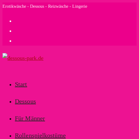
Zum
Erotikwäsche - Dessous - Reizwäsche - Lingerie
Inhalt
springen
Start
Dessous
Für Männer
Rollenspielkostüme