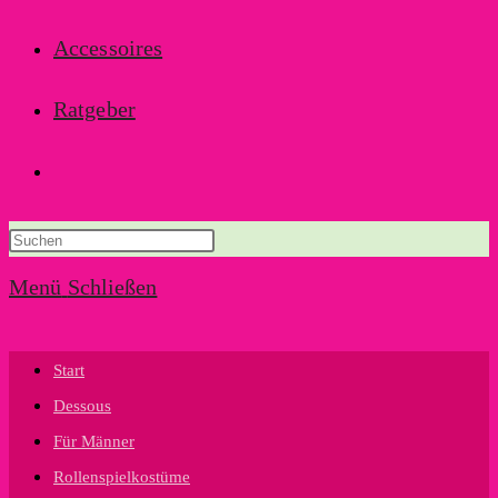
Accessoires
Ratgeber
Website-
Suche
Menü
Schließen
umschalten
Start
Dessous
Für Männer
Rollenspielkostüme