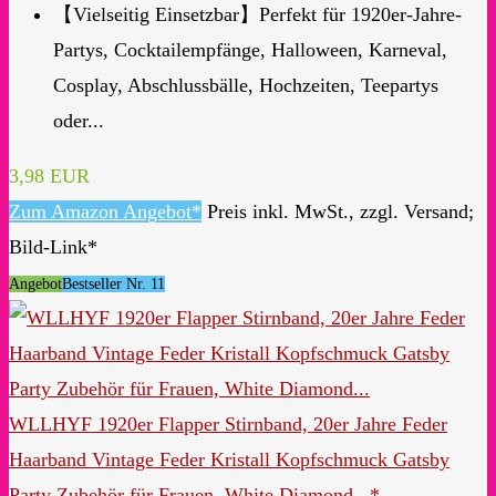
【Vielseitig Einsetzbar】Perfekt für 1920er-Jahre-
Partys, Cocktailempfänge, Halloween, Karneval,
Cosplay, Abschlussbälle, Hochzeiten, Teepartys
oder...
3,98 EUR
Zum Amazon Angebot*
Preis inkl. MwSt., zzgl. Versand;
Bild-Link*
Angebot
Bestseller Nr. 11
WLLHYF 1920er Flapper Stirnband, 20er Jahre Feder
Haarband Vintage Feder Kristall Kopfschmuck Gatsby
Party Zubehör für Frauen, White Diamond...*