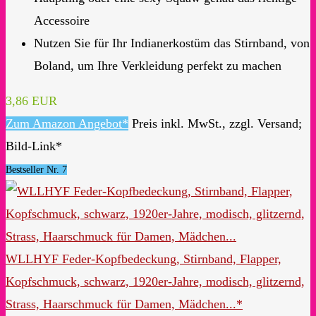
Accessoire
Nutzen Sie für Ihr Indianerkostüm das Stirnband, von
Boland, um Ihre Verkleidung perfekt zu machen
3,86 EUR
Zum Amazon Angebot*
Preis inkl. MwSt., zzgl. Versand;
Bild-Link*
Bestseller Nr. 7
WLLHYF Feder-Kopfbedeckung, Stirnband, Flapper,
Kopfschmuck, schwarz, 1920er-Jahre, modisch, glitzernd,
Strass, Haarschmuck für Damen, Mädchen...*