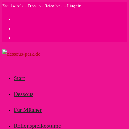
Zum
Erotikwäsche - Dessous - Reizwäsche - Lingerie
Inhalt
springen
Start
Dessous
Für Männer
Rollenspielkostüme