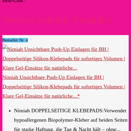
Bild-Link*
Weitere beliebte Produkte
Bestseller Nr. 4
Nimiah Unsichtbare Push-Up Einlagen für BH |
Doppelseitige Silikon-Klebepads für sofortiges Volumen |
Klare Gel-Einsätze für natürliche...*
Nimiah DOPPELSEITIGE KLEBEPADS:Verwendet
hypoallergenen Biopolymer-Kleber auf beiden Seiten
für starke Haftung, die Tag & Nacht hält – ohne...