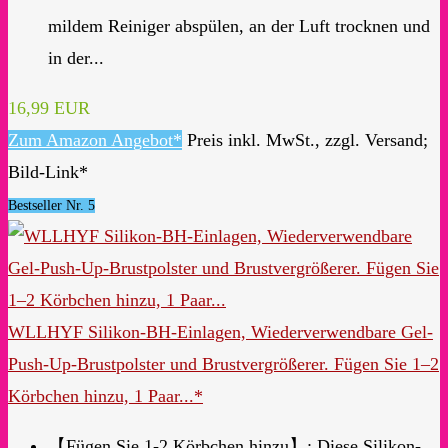
mildem Reiniger abspülen, an der Luft trocknen und
in der...
16,99 EUR
Zum Amazon Angebot*
Preis inkl. MwSt., zzgl. Versand;
Bild-Link*
Bestseller Nr. 5
WLLHYF Silikon-BH-Einlagen, Wiederverwendbare Gel-
Push-Up-Brustpolster und Brustvergrößerer. Fügen Sie 1–2
Körbchen hinzu, 1 Paar...*
【Fügen Sie 1-2 Körbchen hinzu】: Diese Silikon-