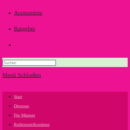
Accessoires
Ratgeber
Website-
Suche
Menü
Schließen
umschalten
Start
Dessous
Für Männer
Rollenspielkostüme