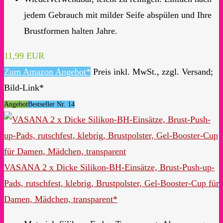
jedem Gebrauch mit milder Seife abspülen und Ihre
Brustformen halten Jahre.
11,99 EUR
Zum Amazon Angebot*
Preis inkl. MwSt., zzgl. Versand;
Bild-Link*
Angebot
Bestseller Nr. 14
VASANA 2 x Dicke Silikon-BH-Einsätze, Brust-Push-up-
Pads, rutschfest, klebrig, Brustpolster, Gel-Booster-Cup für
Damen, Mädchen, transparent*