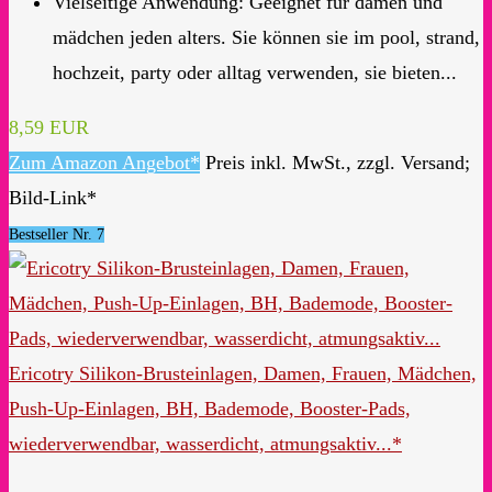
Vielseitige Anwendung: Geeignet für damen und
mädchen jeden alters. Sie können sie im pool, strand,
hochzeit, party oder alltag verwenden, sie bieten...
8,59 EUR
Zum Amazon Angebot*
Preis inkl. MwSt., zzgl. Versand;
Bild-Link*
Bestseller Nr. 7
Ericotry Silikon-Brusteinlagen, Damen, Frauen, Mädchen,
Push-Up-Einlagen, BH, Bademode, Booster-Pads,
wiederverwendbar, wasserdicht, atmungsaktiv...*