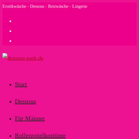
Zum
Erotikwäsche - Dessous - Reizwäsche - Lingerie
Inhalt
springen
Start
Dessous
Für Männer
Rollenspielkostüme