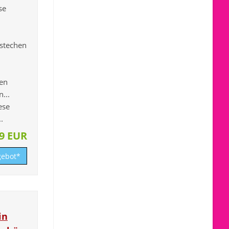
se
stechen
sen
...
ese
.
39 EUR
ebot*
in