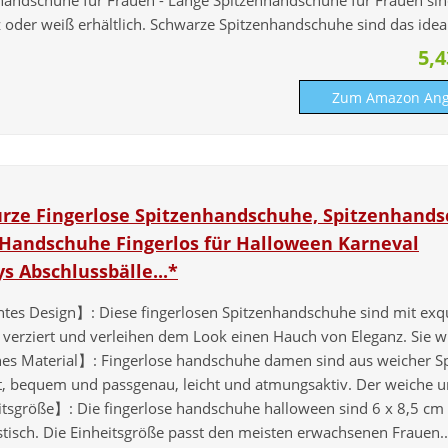
 oder weiß erhältlich. Schwarze Spitzenhandschuhe sind das ideal
5,
Zum Amazon Ang
urze Fingerlose Spitzenhandschuhe, Spitzenhand
 Handschuhe Fingerlos für Halloween Karneval
s Abschlussbälle...*
tes Design】: Diese fingerlosen Spitzenhandschuhe sind mit exqu
verziert und verleihen dem Look einen Hauch von Eleganz. Sie wi
s Material】: Fingerlose handschuhe damen sind aus weicher Sp
gt, bequem und passgenau, leicht und atmungsaktiv. Der weiche un
tsgröße】: Die fingerlose handschuhe halloween sind 6 x 8,5 cm
stisch. Die Einheitsgröße passt den meisten erwachsenen Frauen..