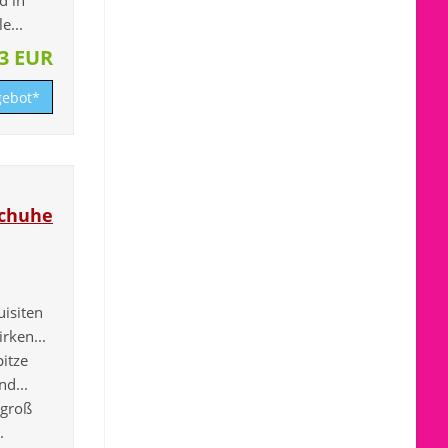
e...
43 EUR
ebot*
schuhe
isiten
rken...
itze
d...
 groß
.