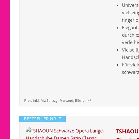
Univers
vielsei
fingerlo
Elegant
durch e
verleihe
Vielseit
Handsch
Für vie
schwarz
Preis inkl. MwSt., zzgl. Versand; Bild-Link*
BESTSELLER NR. 7
TSHAOUN