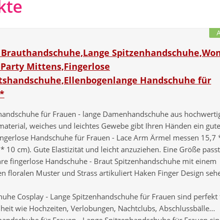
kte
Brauthandschuhe,Lange Spitzenhandschuhe,Wo
Party Mittens,Fingerlose
tshandschuhe,Ellenbogenlange Handschuhe für
.*
handschuhe für Frauen - lange Damenhandschuhe aus hochwert
material, weiches und leichtes Gewebe gibt Ihren Händen ein gutes
ingerlose Handschuhe für Frauen - Lace Arm Ärmel messen 15,7 
 * 10 cm). Gute Elastizität und leicht anzuziehen. Eine Größe passt.
hre fingerlose Handschuhe - Braut Spitzenhandschuhe mit einem
n floralen Muster und Strass artikuliert Haken Finger Design seh
uhe Cosplay - Lange Spitzenhandschuhe für Frauen sind perfekt 
heit wie Hochzeiten, Verlobungen, Nachtclubs, Abschlussbälle...
handschuhe für Frauen - Lange Spitzenhandschuhe für Frauen sin