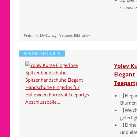
schwarz
Preis inkl. MwSt., zzgl. Versand; Bild-Link*
BESTSELLER NR. 5
Yolev K
Elegant
Teeparty
【Elegan
Blumen 
【Weiche
geferti
【Einhei
und ela