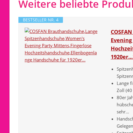
Weitere beliebte Produ
BESTSELLER NR. 4
COSFAN 
Evening 
Hochzei
1920er..
Spitzen
Spitzen
Lange f
Zoll (40
80er Ja
hübsche
sehr...
Handsch
Gelegen
Spitzen