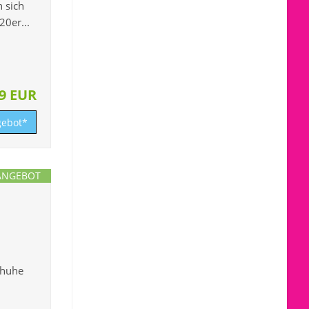
 sich
20er...
59 EUR
ebot*
ANGEBOT
chuhe