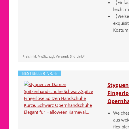
【Einfac
leicht 
【Vielse
exquisi
Kostümp
Preis inkl. MwSt., zzgl. Versand; Bild-Link*
BESTSELLER NR. 6
Styquen
Fingerl
Opernha
Weiches
aus wei
flexiblen