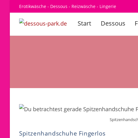
Zum
Erotikwäsche - Dessous - Reizwäsche - Lingerie
Inhalt
springen
Start
Dessous
Spitzenhandsch
Spitzenhandschuhe Fingerlos