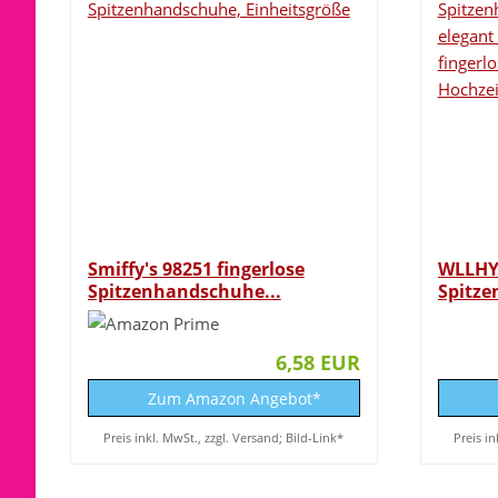
Smiffy's 98251 fingerlose
WLLHY
Spitzenhandschuhe...
Spitze
Damen 
6,58 EUR
Zum Amazon Angebot*
Preis inkl. MwSt., zzgl. Versand; Bild-Link*
Preis in