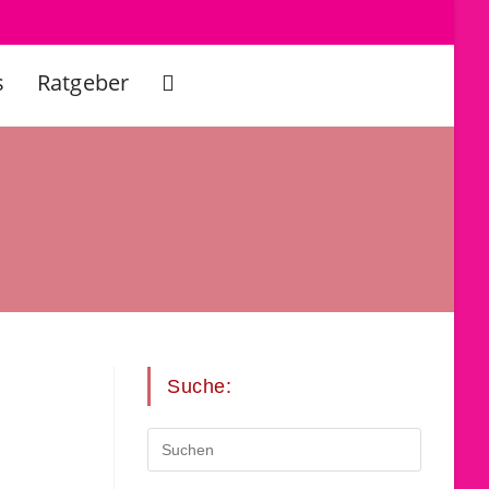
s
Ratgeber
Website-
Suche
umschalten
Suche: