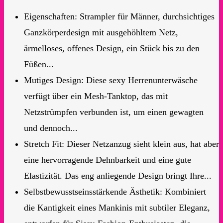
Eigenschaften: Strampler für Männer, durchsichtiges
Ganzkörperdesign mit ausgehöhltem Netz,
ärmelloses, offenes Design, ein Stück bis zu den
Füßen...
Mutiges Design: Diese sexy Herrenunterwäsche
verfügt über ein Mesh-Tanktop, das mit
Netzstrümpfen verbunden ist, um einen gewagten
und dennoch...
Stretch Fit: Dieser Netzanzug sieht klein aus, hat aber
eine hervorragende Dehnbarkeit und eine gute
Elastizität. Das eng anliegende Design bringt Ihre...
Selbstbewusstseinsstärkende Ästhetik: Kombiniert
die Kantigkeit eines Mankinis mit subtiler Eleganz,