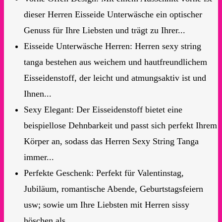
dieser Herren Eisseide Unterwäsche ein optischer
Genuss für Ihre Liebsten und trägt zu Ihrer...
Eisseide Unterwäsche Herren: Herren sexy string
tanga bestehen aus weichem und hautfreundlichem
Eisseidenstoff, der leicht und atmungsaktiv ist und
Ihnen...
Sexy Elegant: Der Eisseidenstoff bietet eine
beispiellose Dehnbarkeit und passt sich perfekt Ihrem
Körper an, sodass das Herren Sexy String Tanga
immer...
Perfekte Geschenk: Perfekt für Valentinstag,
Jubiläum, romantische Abende, Geburtstagsfeiern
usw; sowie um Ihre Liebsten mit Herren sissy
höschen als...