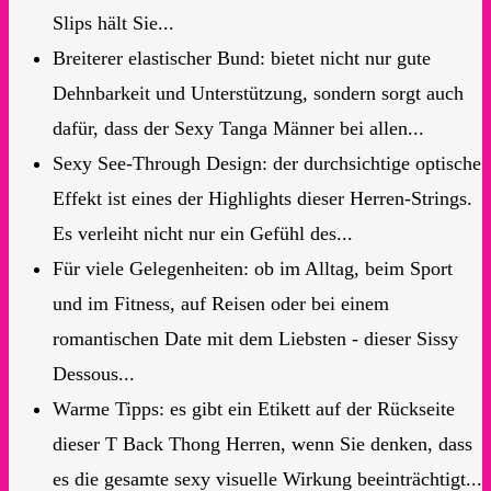
Slips hält Sie...
Breiterer elastischer Bund: bietet nicht nur gute
Dehnbarkeit und Unterstützung, sondern sorgt auch
dafür, dass der Sexy Tanga Männer bei allen...
Sexy See-Through Design: der durchsichtige optische
Effekt ist eines der Highlights dieser Herren-Strings.
Es verleiht nicht nur ein Gefühl des...
Für viele Gelegenheiten: ob im Alltag, beim Sport
und im Fitness, auf Reisen oder bei einem
romantischen Date mit dem Liebsten - dieser Sissy
Dessous...
Warme Tipps: es gibt ein Etikett auf der Rückseite
dieser T Back Thong Herren, wenn Sie denken, dass
es die gesamte sexy visuelle Wirkung beeinträchtigt...