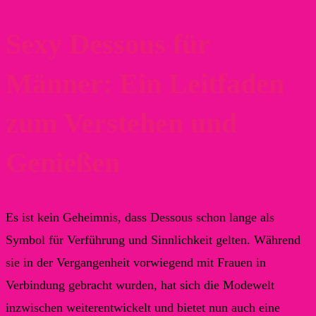
Sexy Dessous für
Männer: Ein Leitfaden
zum Verstehen und
Genießen
Es ist kein Geheimnis, dass Dessous schon lange als
Symbol für Verführung und Sinnlichkeit gelten. Während
sie in der Vergangenheit vorwiegend mit Frauen in
Verbindung gebracht wurden, hat sich die Modewelt
inzwischen weiterentwickelt und bietet nun auch eine