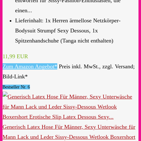
entworfen für Sissy-Fashion-Enthusiasten, die
einen...
Lieferinhalt: 1x Herren ärmellose Netzkörper-
Bodysuit Strumpf Sexy Dessous, 1x
Spitzenhandschuhe (Tanga nicht enthalten)
11,99 EUR
Zum Amazon Angebot*
Preis inkl. MwSt., zzgl. Versand;
Bild-Link*
Bestseller Nr. 6
Generisch Latex Hose Für Männer, Sexy Unterwäsche für
Mann Lack und Leder Sissy-Dessous Wetlook Boxershort