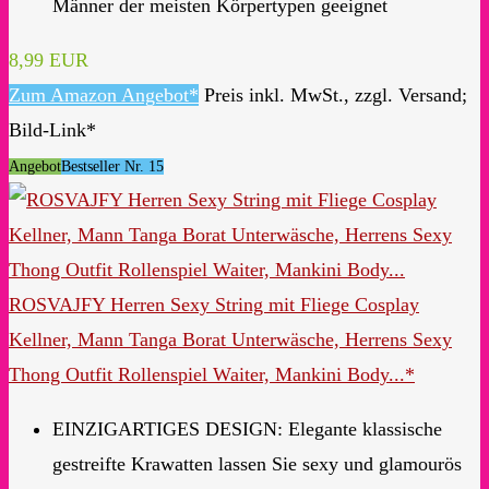
Männer der meisten Körpertypen geeignet
8,99 EUR
Zum Amazon Angebot*
Preis inkl. MwSt., zzgl. Versand;
Bild-Link*
Angebot
Bestseller Nr. 15
ROSVAJFY Herren Sexy String mit Fliege Cosplay
Kellner, Mann Tanga Borat Unterwäsche, Herrens Sexy
Thong Outfit Rollenspiel Waiter, Mankini Body...*
EINZIGARTIGES DESIGN: Elegante klassische
gestreifte Krawatten lassen Sie sexy und glamourös