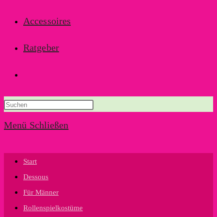
Accessoires
Ratgeber
Website-
Suche
Menü
Schließen
umschalten
Start
Dessous
Für Männer
Rollenspielkostüme