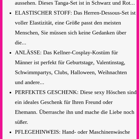
aussehen. Dieses Tanga-Set ist in Schwarz und Rot...
ELASTISCHER STOFF: Das Herren-Dessous-Set ist
voller Elastizität, eine Größe passt den meisten
Menschen, Sie müssen sich keine Gedanken über
die...
ANLÄSSE: Das Kellner-Cosplay-Kostüm für
Männer ist perfekt für Geburtstage, Valentinstag,
Schwimmpartys, Clubs, Halloween, Weihnachten
und andere...
PERFEKTES GESCHENK: Diese sexy Höschen sind
ein ideales Geschenk für Ihren Freund oder
Ehemann. Überrasche ihn und mache die Liebe noch
süßer.
PFLEGEHINWEIS: Hand- oder Maschinenwäsche