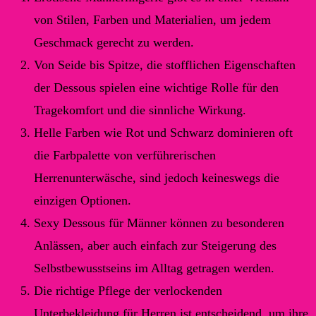
von Stilen, Farben und Materialien, um jedem
Geschmack gerecht zu werden.
Von Seide bis Spitze, die stofflichen Eigenschaften
der Dessous spielen eine wichtige Rolle für den
Tragekomfort und die sinnliche Wirkung.
Helle Farben wie Rot und Schwarz dominieren oft
die Farbpalette von verführerischen
Herrenunterwäsche, sind jedoch keineswegs die
einzigen Optionen.
Sexy Dessous für Männer können zu besonderen
Anlässen, aber auch einfach zur Steigerung des
Selbstbewusstseins im Alltag getragen werden.
Die richtige Pflege der verlockenden
Unterbekleidung für Herren ist entscheidend, um ihre