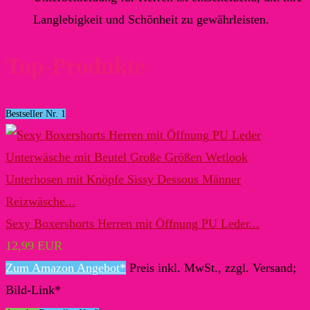
Langlebigkeit und Schönheit zu gewährleisten.
Top-Produkte
Bestseller Nr. 1
Sexy Boxershorts Herren mit Öffnung PU Leder...
12,99 EUR
Zum Amazon Angebot*
Preis inkl. MwSt., zzgl. Versand;
Bild-Link*