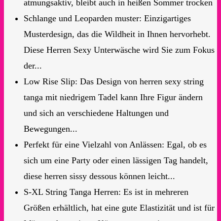
atmungsaktiv, bleibt auch in heißen Sommer trocken
Schlange und Leoparden muster: Einzigartiges
Musterdesign, das die Wildheit in Ihnen hervorhebt.
Diese Herren Sexy Unterwäsche wird Sie zum Fokus
der...
Low Rise Slip: Das Design von herren sexy string
tanga mit niedrigem Tadel kann Ihre Figur ändern
und sich an verschiedene Haltungen und
Bewegungen...
Perfekt für eine Vielzahl von Anlässen: Egal, ob es
sich um eine Party oder einen lässigen Tag handelt,
diese herren sissy dessous können leicht...
S-XL String Tanga Herren: Es ist in mehreren
Größen erhältlich, hat eine gute Elastizität und ist für