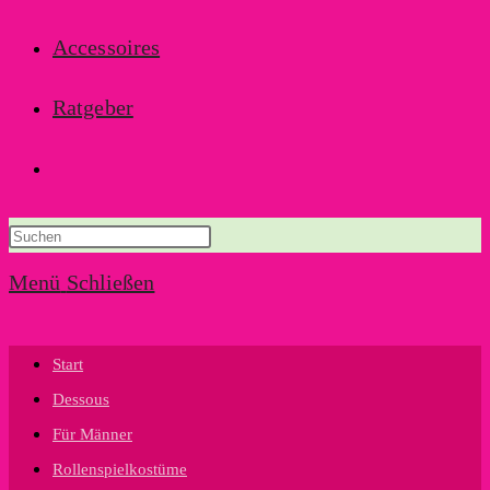
Accessoires
Ratgeber
Website-
Suche
Menü
Schließen
umschalten
Start
Dessous
Für Männer
Rollenspielkostüme