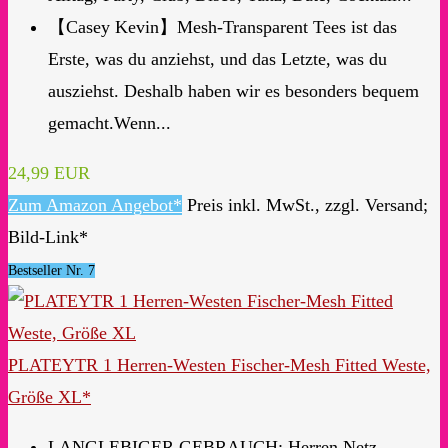
【Casey Kevin】Mesh-Transparent Tees ist das
Erste, was du anziehst, und das Letzte, was du
ausziehst. Deshalb haben wir es besonders bequem
gemacht.Wenn...
24,99 EUR
Zum Amazon Angebot*
Preis inkl. MwSt., zzgl. Versand;
Bild-Link*
Bestseller Nr. 7
PLATEYTR 1 Herren-Westen Fischer-Mesh Fitted Weste,
Größe XL*
LANGLEBIGER GEBRAUCH: Herren Netz-