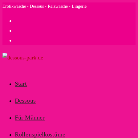
Zum
Erotikwäsche - Dessous - Reizwäsche - Lingerie
Inhalt
springen
Start
Dessous
Für Männer
Rollenspielkostüme