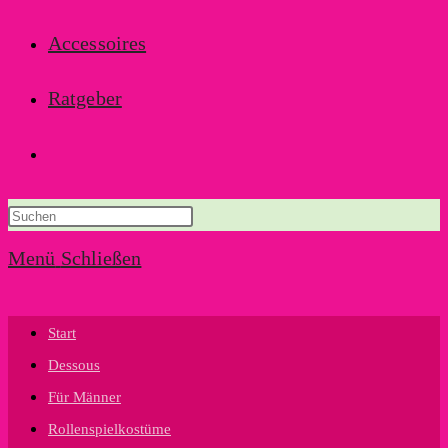
Accessoires
Ratgeber
Website-
Suche
Menü
Schließen
umschalten
Start
Dessous
Für Männer
Rollenspielkostüme