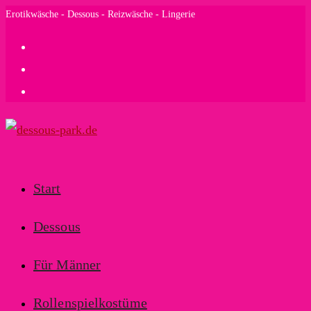
Zum
Erotikwäsche - Dessous - Reizwäsche - Lingerie
Inhalt
springen
Start
Dessous
Für Männer
Rollenspielkostüme