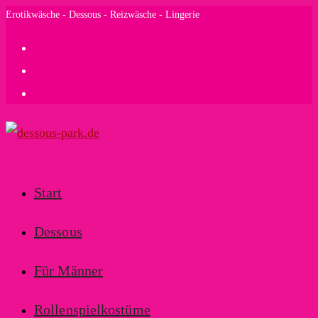
Zum
Erotikwäsche - Dessous - Reizwäsche - Lingerie
Inhalt
springen
Start
Dessous
Für Männer
Rollenspielkostüme