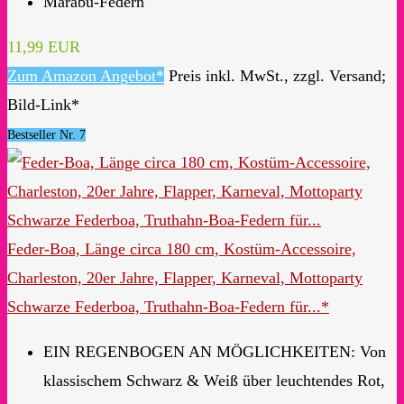
Marabu-Federn
11,99 EUR
Zum Amazon Angebot*
Preis inkl. MwSt., zzgl. Versand;
Bild-Link*
Bestseller Nr. 7
Feder-Boa, Länge circa 180 cm, Kostüm-Accessoire,
Charleston, 20er Jahre, Flapper, Karneval, Mottoparty
Schwarze Federboa, Truthahn-Boa-Federn für...*
EIN REGENBOGEN AN MÖGLICHKEITEN: Von
klassischem Schwarz & Weiß über leuchtendes Rot,