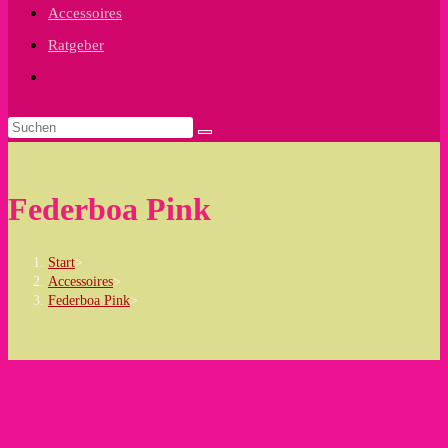
Accessoires
Ratgeber
Website-
Suche
umschalten
Federboa Pink
Start
>
Accessoires
>
Federboa Pink
>