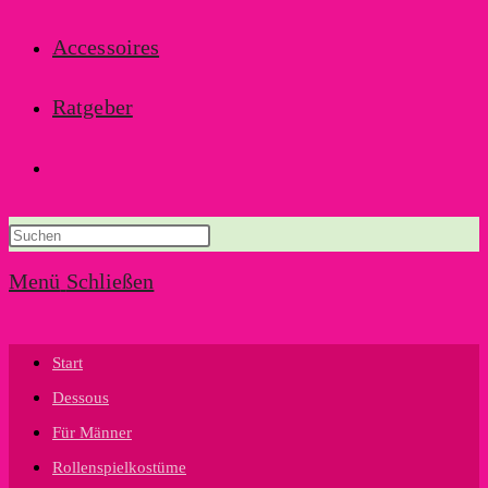
Accessoires
Ratgeber
Website-
Suche
Menü
Schließen
umschalten
Start
Dessous
Für Männer
Rollenspielkostüme