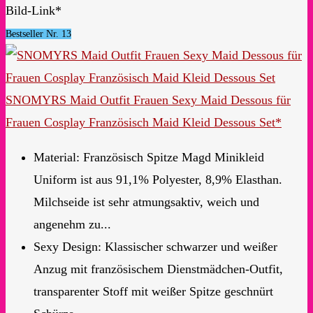
Bild-Link*
Bestseller Nr. 13
SNOMYRS Maid Outfit Frauen Sexy Maid Dessous für
Frauen Cosplay Französisch Maid Kleid Dessous Set*
Material: Französisch Spitze Magd Minikleid
Uniform ist aus 91,1% Polyester, 8,9% Elasthan.
Milchseide ist sehr atmungsaktiv, weich und
angenehm zu...
Sexy Design: Klassischer schwarzer und weißer
Anzug mit französischem Dienstmädchen-Outfit,
transparenter Stoff mit weißer Spitze geschnürt