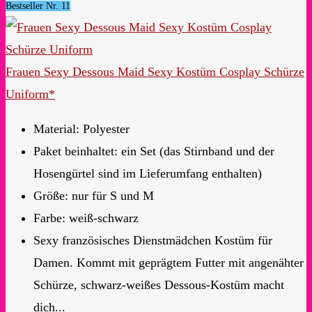
Bestseller Nr. 11
Frauen Sexy Dessous Maid Sexy Kostüm Cosplay Schürze
Uniform*
Material: Polyester
Paket beinhaltet: ein Set (das Stirnband und der
Hosengürtel sind im Lieferumfang enthalten)
Größe: nur für S und M
Farbe: weiß-schwarz
Sexy französisches Dienstmädchen Kostüm für
Damen. Kommt mit geprägtem Futter mit angenähter
Schürze, schwarz-weißes Dessous-Kostüm macht
dich...