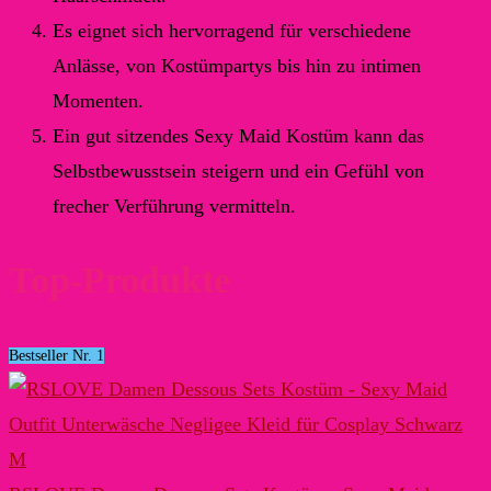
Es eignet sich hervorragend für verschiedene
Anlässe, von Kostümpartys bis hin zu intimen
Momenten.
Ein gut sitzendes Sexy Maid Kostüm kann das
Selbstbewusstsein steigern und ein Gefühl von
frecher Verführung vermitteln.
Top-Produkte
Bestseller Nr. 1