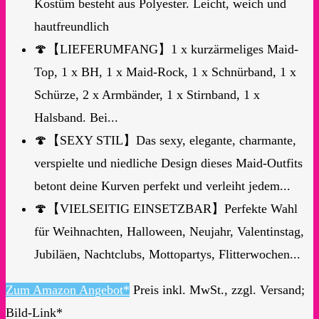
Kostüm besteht aus Polyester. Leicht, weich und
hautfreundlich
🍄【LIEFERUMFANG】1 x kurzärmeliges Maid-
Top, 1 x BH, 1 x Maid-Rock, 1 x Schnürband, 1 x
Schürze, 2 x Armbänder, 1 x Stirnband, 1 x
Halsband. Bei...
🍄【SEXY STIL】Das sexy, elegante, charmante,
verspielte und niedliche Design dieses Maid-Outfits
betont deine Kurven perfekt und verleiht jedem...
🍄【VIELSEITIG EINSETZBAR】Perfekte Wahl
für Weihnachten, Halloween, Neujahr, Valentinstag,
Jubiläen, Nachtclubs, Mottopartys, Flitterwochen...
Zum Amazon Angebot*
Preis inkl. MwSt., zzgl. Versand;
Bild-Link*