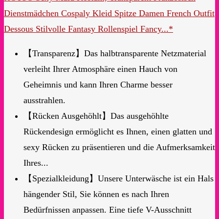
Dienstmädchen Cospaly Kleid Spitze Damen French Outfit
Dessous Stilvolle Fantasy Rollenspiel Fancy...*
【Transparenz】Das halbtransparente Netzmaterial
verleiht Ihrer Atmosphäre einen Hauch von
Geheimnis und kann Ihren Charme besser
ausstrahlen.
【Rücken Ausgehöhlt】Das ausgehöhlte
Rückendesign ermöglicht es Ihnen, einen glatten und
sexy Rücken zu präsentieren und die Aufmerksamkeit
Ihres...
【Spezialkleidung】Unsere Unterwäsche ist ein Hals
hängender Stil, Sie können es nach Ihren
Bedürfnissen anpassen. Eine tiefe V-Ausschnitt