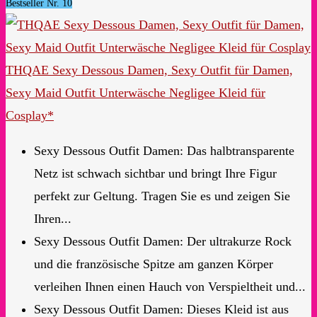
Bestseller Nr. 10
THQAE Sexy Dessous Damen, Sexy Outfit für Damen,
Sexy Maid Outfit Unterwäsche Negligee Kleid für
Cosplay*
Sexy Dessous Outfit Damen: Das halbtransparente
Netz ist schwach sichtbar und bringt Ihre Figur
perfekt zur Geltung. Tragen Sie es und zeigen Sie
Ihren...
Sexy Dessous Outfit Damen: Der ultrakurze Rock
und die französische Spitze am ganzen Körper
verleihen Ihnen einen Hauch von Verspieltheit und...
Sexy Dessous Outfit Damen: Dieses Kleid ist aus