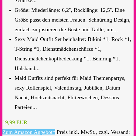
Schürze...
Größe: Miederlänge: 6,2'', Rocklänge: 12,5''. Eine
Größe passt den meisten Frauen. Schnürung Design,
einfach zu justieren die Büste und Taille, um...
Sexy Maid Outfit Set beinhaltet: Bikini *1, Rock *1,
T-String *1, Dienstmädchenschürze *1,
Dienstmädchenkopfbedeckung *1, Beinring *1,
Halsband...
Maid Outfits sind perfekt für Maid Themenpartys,
sexy Rollenspiel, Valentinstag, Jubiläen, Datum
Nacht, Hochzeitsnacht, Flitterwochen, Dessous
Parteien...
19,99 EUR
Zum Amazon Angebot*
Preis inkl. MwSt., zzgl. Versand;