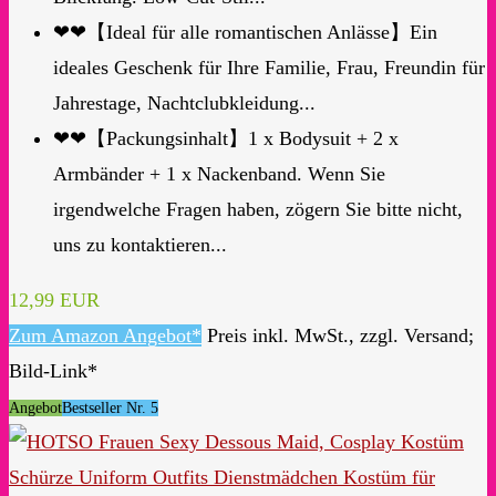
❤❤【Ideal für alle romantischen Anlässe】Ein
ideales Geschenk für Ihre Familie, Frau, Freundin für
Jahrestage, Nachtclubkleidung...
❤❤【Packungsinhalt】1 x Bodysuit + 2 x
Armbänder + 1 x Nackenband. Wenn Sie
irgendwelche Fragen haben, zögern Sie bitte nicht,
uns zu kontaktieren...
12,99 EUR
Zum Amazon Angebot*
Preis inkl. MwSt., zzgl. Versand;
Bild-Link*
Angebot
Bestseller Nr. 5