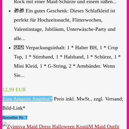
Rock mit einer Maid-Schürze und einem süßen...
🎁🎁 Ein gutes Geschenk: Dieses Schlafkleid ist
perfekt für Hochzeitsnacht, Flitterwochen,
Valentinstage, Jubiläum, Unterwäsche-Party und
alle...
💌💌 Verpackungsinhalt: 1 * Halter BH, 1 * Crop
Top, 1 * Stirnband, 1 * Halsband, 1 * Schürze, 1 *
Mini Kleid, 1 * G-String, 2 * Armbänder. Wenn
Sie...
12,99 EUR
Zum Amazon Angebot*
Preis inkl. MwSt., zzgl. Versand;
Bild-Link*
Bestseller Nr. 7