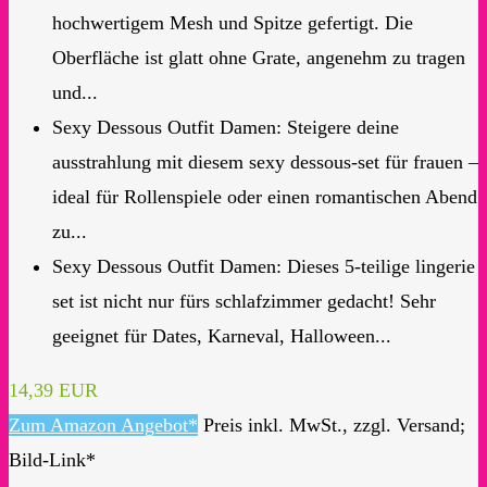
hochwertigem Mesh und Spitze gefertigt. Die
Oberfläche ist glatt ohne Grate, angenehm zu tragen
und...
Sexy Dessous Outfit Damen: Steigere deine
ausstrahlung mit diesem sexy dessous-set für frauen –
ideal für Rollenspiele oder einen romantischen Abend
zu...
Sexy Dessous Outfit Damen: Dieses 5-teilige lingerie
set ist nicht nur fürs schlafzimmer gedacht! Sehr
geeignet für Dates, Karneval, Halloween...
14,39 EUR
Zum Amazon Angebot*
Preis inkl. MwSt., zzgl. Versand;
Bild-Link*