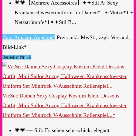
💗💗【Mehrere Accessoires】✦✦Stil A: Sexy
Krankenschwesteruniform für Damen*1 + Mütze*1 +
Netzstrümpfe*1✦✦Stil B...
Zum Amazon Angebot*
Preis inkl. MwSt., zzgl. Versand;
Bild-Link*
Bestseller Nr. 16
VicSec Damen Sexy Cosplay Kostüm Kleid Dessous
Outfit, Mini Sailor Anzug Halloween Krankenschwester
Uniform Set Minirock V-Ausschnitt Rollenspiel...*
💗💗---- Stil: Es sehen sehr schick, elegant,