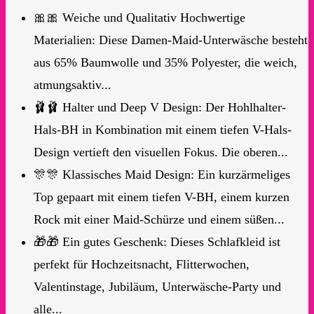
🎀🎀 Weiche und Qualitativ Hochwertige
Materialien: Diese Damen-Maid-Unterwäsche besteht
aus 65% Baumwolle und 35% Polyester, die weich,
atmungsaktiv...
🩰🩰 Halter und Deep V Design: Der Hohlhalter-
Hals-BH in Kombination mit einem tiefen V-Hals-
Design vertieft den visuellen Fokus. Die oberen...
🎊🎊 Klassisches Maid Design: Ein kurzärmeliges
Top gepaart mit einem tiefen V-BH, einem kurzen
Rock mit einer Maid-Schürze und einem süßen...
🎁🎁 Ein gutes Geschenk: Dieses Schlafkleid ist
perfekt für Hochzeitsnacht, Flitterwochen,
Valentinstage, Jubiläum, Unterwäsche-Party und
alle...