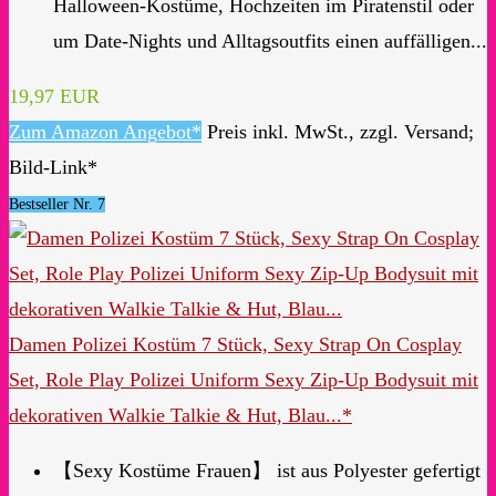
Halloween-Kostüme, Hochzeiten im Piratenstil oder
um Date-Nights und Alltagsoutfits einen auffälligen...
19,97 EUR
Zum Amazon Angebot*
Preis inkl. MwSt., zzgl. Versand;
Bild-Link*
Bestseller Nr. 7
Damen Polizei Kostüm 7 Stück, Sexy Strap On Cosplay
Set, Role Play Polizei Uniform Sexy Zip-Up Bodysuit mit
dekorativen Walkie Talkie & Hut, Blau...*
【Sexy Kostüme Frauen】 ist aus Polyester gefertigt