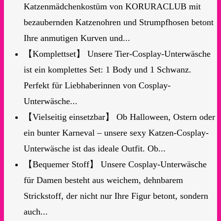
Katzenmädchenkostüm von KORURACLUB mit
bezaubernden Katzenohren und Strumpfhosen betont
Ihre anmutigen Kurven und...
【Komplettset】 Unsere Tier-Cosplay-Unterwäsche
ist ein komplettes Set: 1 Body und 1 Schwanz.
Perfekt für Liebhaberinnen von Cosplay-
Unterwäsche...
【Vielseitig einsetzbar】 Ob Halloween, Ostern oder
ein bunter Karneval – unsere sexy Katzen-Cosplay-
Unterwäsche ist das ideale Outfit. Ob...
【Bequemer Stoff】 Unsere Cosplay-Unterwäsche
für Damen besteht aus weichem, dehnbarem
Strickstoff, der nicht nur Ihre Figur betont, sondern
auch...