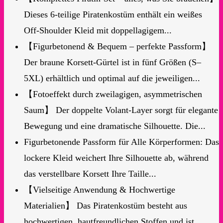
Dieses 6-teilige Piratenkostüm enthält ein weißes
Off-Shoulder Kleid mit doppellagigem...
【Figurbetonend & Bequem – perfekte Passform】
Der braune Korsett-Gürtel ist in fünf Größen (S–
5XL) erhältlich und optimal auf die jeweiligen...
【Fotoeffekt durch zweilagigen, asymmetrischen
Saum】 Der doppelte Volant-Layer sorgt für elegante
Bewegung und eine dramatische Silhouette. Die...
Figurbetonende Passform für Alle Körperformen: Das
lockere Kleid weichert Ihre Silhouette ab, während
das verstellbare Korsett Ihre Taille...
【Vielseitige Anwendung & Hochwertige
Materialien】 Das Piratenkostüm besteht aus
hochwertigen, hautfreundlichen Stoffen und ist