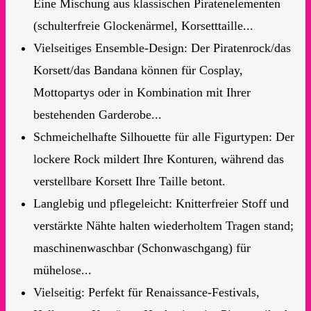
Eine Mischung aus klassischen Piratenelementen
(schulterfreie Glockenärmel, Korsetttaille...
Vielseitiges Ensemble-Design: Der Piratenrock/das
Korsett/das Bandana können für Cosplay,
Mottopartys oder in Kombination mit Ihrer
bestehenden Garderobe...
Schmeichelhafte Silhouette für alle Figurtypen: Der
lockere Rock mildert Ihre Konturen, während das
verstellbare Korsett Ihre Taille betont.
Langlebig und pflegeleicht: Knitterfreier Stoff und
verstärkte Nähte halten wiederholtem Tragen stand;
maschinenwaschbar (Schonwaschgang) für
mühelose...
Vielseitig: Perfekt für Renaissance-Festivals,