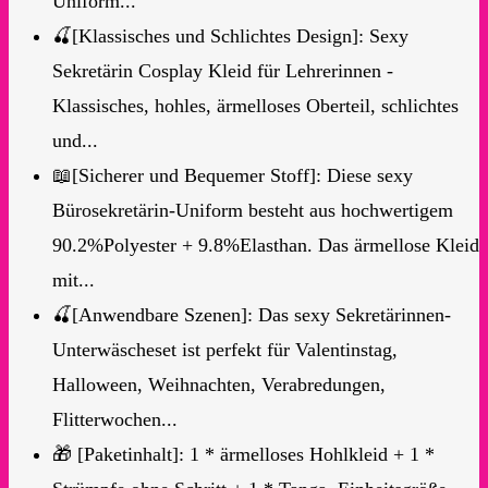
Uniform...
🍒[Klassisches und Schlichtes Design]: Sexy
Sekretärin Cosplay Kleid für Lehrerinnen -
Klassisches, hohles, ärmelloses Oberteil, schlichtes
und...
📖[Sicherer und Bequemer Stoff]: Diese sexy
Bürosekretärin-Uniform besteht aus hochwertigem
90.2%Polyester + 9.8%Elasthan. Das ärmellose Kleid
mit...
🍒[Anwendbare Szenen]: Das sexy Sekretärinnen-
Unterwäscheset ist perfekt für Valentinstag,
Halloween, Weihnachten, Verabredungen,
Flitterwochen...
🎁 [Paketinhalt]: 1 * ärmelloses Hohlkleid + 1 *