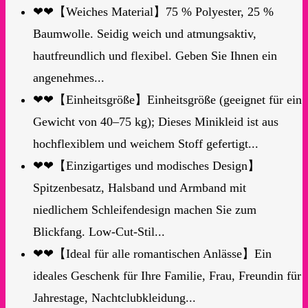
❤❤【Weiches Material】75 % Polyester, 25 %
Baumwolle. Seidig weich und atmungsaktiv,
hautfreundlich und flexibel. Geben Sie Ihnen ein
angenehmes...
❤❤【Einheitsgröße】Einheitsgröße (geeignet für ein
Gewicht von 40–75 kg); Dieses Minikleid ist aus
hochflexiblem und weichem Stoff gefertigt...
❤❤【Einzigartiges und modisches Design】
Spitzenbesatz, Halsband und Armband mit
niedlichem Schleifendesign machen Sie zum
Blickfang. Low-Cut-Stil...
❤❤【Ideal für alle romantischen Anlässe】Ein
ideales Geschenk für Ihre Familie, Frau, Freundin für
Jahrestage, Nachtclubkleidung...