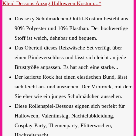
Kleid Dessous Anzug Halloween Kostüm...*
Das sexy Schulmädchen-Outfit-Kostüm besteht aus
90% Polyester und 10% Elasthan. Der hochwertige
Stoff ist weich, dehnbar und bequem.
Das Oberteil dieses Reizwäsche Set verfügt über
einen Bindeverschluss und lässt sich leicht an jede
Brustgröße anpassen. Es hat auch eine starke...
Der karierte Rock hat einen elastischen Bund, lässt
sich leicht an- und ausziehen. Der Minirock, mit dem
Sie eher wie ein junges Schulmädchen aussehen.
Diese Rollenspiel-Dessous eignen sich perfekt für
Halloween, Valentinstag, Nachtclubkleidung,
Cosplay-Party, Themenparty, Flitterwochen,
Hochzeitsnacht...