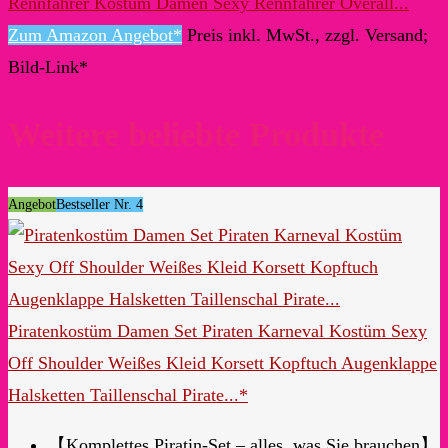
Rennfahrer Kostüm Damen Sexy Rennfahrer Overall...
Zum Amazon Angebot*
Preis inkl. MwSt., zzgl. Versand;
Bild-Link*
Weitere beliebte Produkte
Angebot
Bestseller Nr. 4
Piratenkostüm Damen Set Piraten Karneval Kostüm Sexy
Off Shoulder Weißes Kleid Korsett Kopftuch Augenklappe
Halsketten Taillenschal Pirate...*
【Komplettes Piratin-Set – alles, was Sie brauchen】