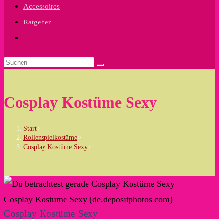
Accessoires
Ratgeber
Website-
Suche
umschalten
Cosplay Kostüme Sexy
Start
>
Rollenspielkostüme
>
Cosplay Kostüme Sexy
>
Cosplay Kostüme Sexy (de.depositphotos.com)
Cosplay Kostüme Sexy