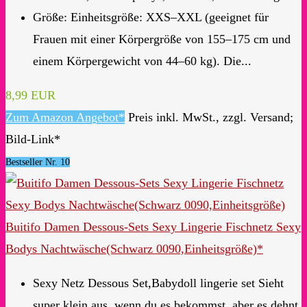
Größe: Einheitsgröße: XXS–XXL (geeignet für
Frauen mit einer Körpergröße von 155–175 cm und
einem Körpergewicht von 44–60 kg). Die...
8,99 EUR
Zum Amazon Angebot*
Preis inkl. MwSt., zzgl. Versand;
Bild-Link*
Bestseller Nr. 10
Buitifo Damen Dessous-Sets Sexy Lingerie Fischnetz Sexy
Bodys Nachtwäsche(Schwarz 0090,Einheitsgröße)*
Sexy Netz Dessous Set,Babydoll lingerie set Sieht
super klein aus, wenn du es bekommst, aber es dehnt