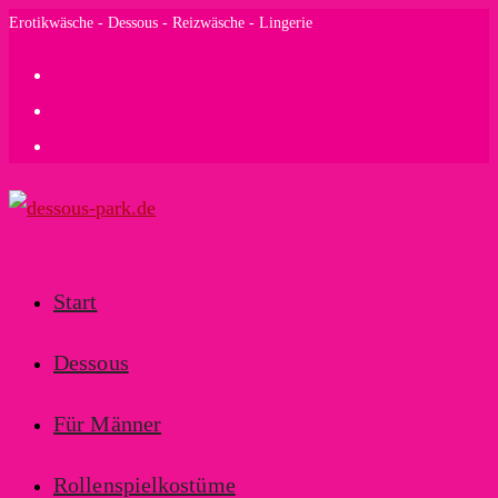
Zum
Erotikwäsche - Dessous - Reizwäsche - Lingerie
Inhalt
springen
Start
Dessous
Für Männer
Rollenspielkostüme