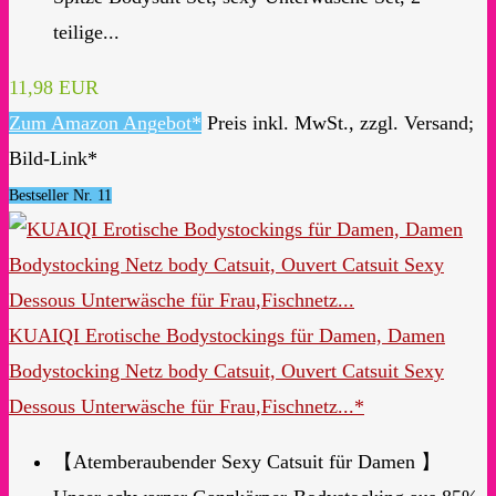
teilige...
11,98 EUR
Zum Amazon Angebot*
Preis inkl. MwSt., zzgl. Versand;
Bild-Link*
Bestseller Nr. 11
KUAIQI Erotische Bodystockings für Damen, Damen
Bodystocking Netz body Catsuit, Ouvert Catsuit Sexy
Dessous Unterwäsche für Frau,Fischnetz...*
【Atemberaubender Sexy Catsuit für Damen 】