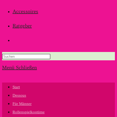
Accessoires
Ratgeber
Website-
Suche
Menü
Schließen
umschalten
Start
Dessous
Für Männer
Rollenspielkostüme